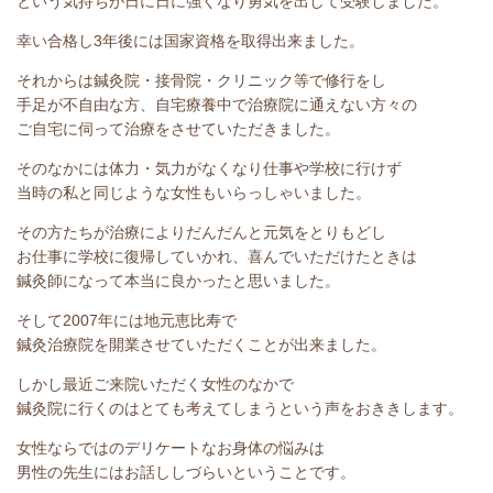
という気持ちが日に日に強くなり勇気を出して受験しました。
幸い合格し3年後には国家資格を取得出来ました。
それからは鍼灸院・接骨院・クリニック等で修行をし
手足が不自由な方、自宅療養中で治療院に通えない方々の
ご自宅に伺って治療をさせていただきました。
そのなかには体力・気力がなくなり仕事や学校に行けず
当時の私と同じような女性もいらっしゃいました。
その方たちが治療によりだんだんと元気をとりもどし
お仕事に学校に復帰していかれ、喜んでいただけたときは
鍼灸師になって本当に良かったと思いました。
そして2007年には地元恵比寿で
鍼灸治療院を開業させていただくことが出来ました。
しかし最近ご来院いただく女性のなかで
鍼灸院に行くのはとても考えてしまうという声をおききします。
女性ならではのデリケートなお身体の悩みは
男性の先生にはお話ししづらいということです。