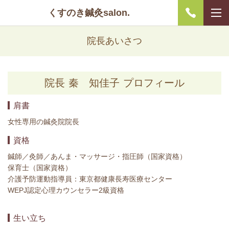
くすのき鍼灸salon.
院長あいさつ
院長 秦 知佳子 プロフィール
肩書
女性専用の鍼灸院院長
資格
鍼師／灸師／あんま・マッサージ・指圧師（国家資格）
保育士（国家資格）
介護予防運動指導員：東京都健康長寿医療センター
WEPJ認定心理カウンセラー2級資格
生い立ち