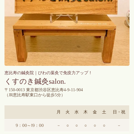
恵比寿の鍼灸院｜びわの葉灸で免疫力アップ！
くすのき鍼灸salon.
〒150-0013 東京都渋谷区恵比寿4-9-11-904
（
JR恵比寿駅東口から徒歩5分）
月
火
水
木
金
土
日・祝
9：00～19：00
－
○
○
○
○
○
－